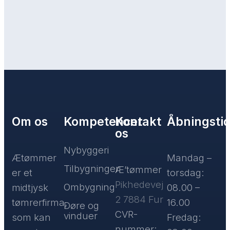
Om os
Kompetencer
Kontakt
Åbningsti
os
Nybyggeri
Ætømmer
Mandag –
Tilbygninger
​Æ’tømmer
er et
torsdag:
Pikhedevej
Ombygning
midtjysk
08.00 –
2 7884 Fur
tømrerfirma,
16.00
Døre og
CVR-
vinduer
som kan
Fredag:
nummer: