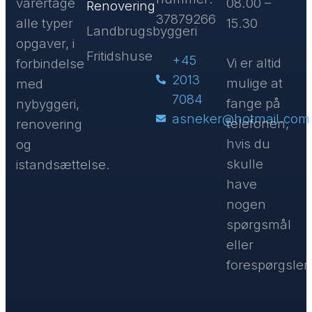
varertage
08.00 –
Renovering
37879266
alle typer
15.30
Landbrugsbyggeri
opgaver, i
Fritidshuse
+45
Vi er altid
forbindelse
2013
mulige at
med
7084
fange på
nybyggeri,
asneker@hotmail.com
telefonen,
renovering
hvis du
og
skulle
istandsættelse.
have
nogen
spørgsmål
eller
forespørgsler.