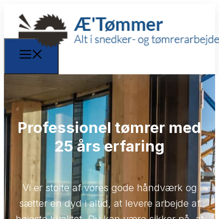
Professionel tømrer med
25 års erfaring
Vi er stolte af vores gode håndværk og
sætter en dyd i altid, at levere arbejde af