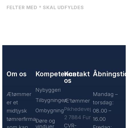
FELTER MED * SKAL UDFYLDES
Om os
Kompetencer
Kontakt
Åbningsti
os
Nybyggeri
Ætømmer
Mandag –
Tilbygninger
​Æ’tømmer
er et
torsdag:
Pikhedevej
Ombygning
midtjysk
08.00 –
2 7884 Fur
tømrerfirma,
16.00
Døre og
CVR-
vinduer
som kan
Fredag: