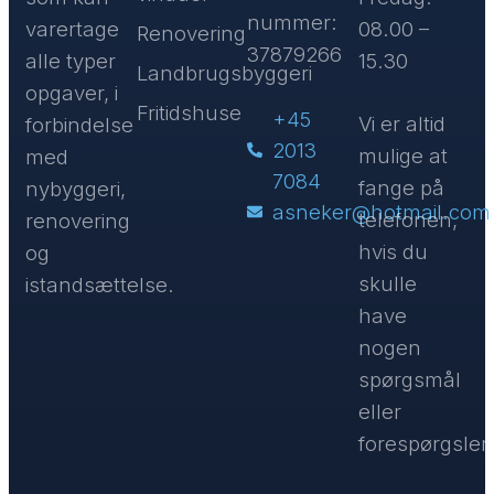
nummer:
varertage
08.00 –
Renovering
37879266
alle typer
15.30
Landbrugsbyggeri
opgaver, i
Fritidshuse
+45
Vi er altid
forbindelse
2013
mulige at
med
7084
fange på
nybyggeri,
asneker@hotmail.com
telefonen,
renovering
hvis du
og
skulle
istandsættelse.
have
nogen
spørgsmål
eller
forespørgsler.