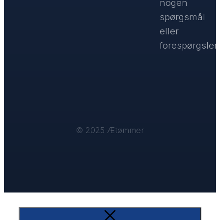
nogen
spørgsmål
eller
forespørgsler.
© 2025 Ætømmer