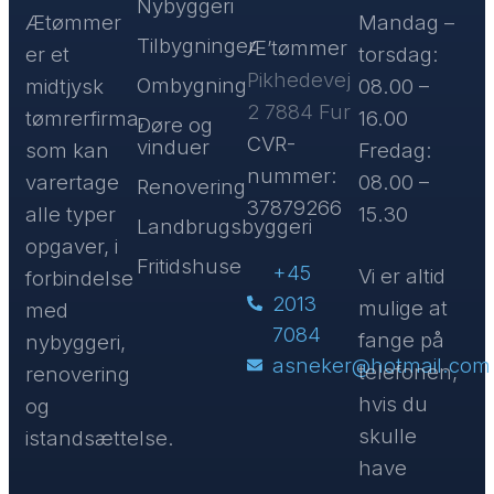
Nybyggeri
Ætømmer
Mandag –
Tilbygninger
​Æ’tømmer
er et
torsdag:
Pikhedevej
Ombygning
midtjysk
08.00 –
2 7884 Fur
tømrerfirma,
16.00
Døre og
CVR-
vinduer
som kan
Fredag:
nummer:
varertage
08.00 –
Renovering
37879266
alle typer
15.30
Landbrugsbyggeri
opgaver, i
Fritidshuse
+45
Vi er altid
forbindelse
2013
mulige at
med
7084
fange på
nybyggeri,
asneker@hotmail.com
telefonen,
renovering
hvis du
og
skulle
istandsættelse.
have