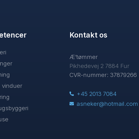
etencer
Kontakt os
eri
​Æ’tømmer
inger
Pikhedevej 2 7884 Fur
ing
CVR-nummer: 37879266
 vinduer
+45 2013 7084
ring
asneker@hotmail.com
ugsbyggeri
huse