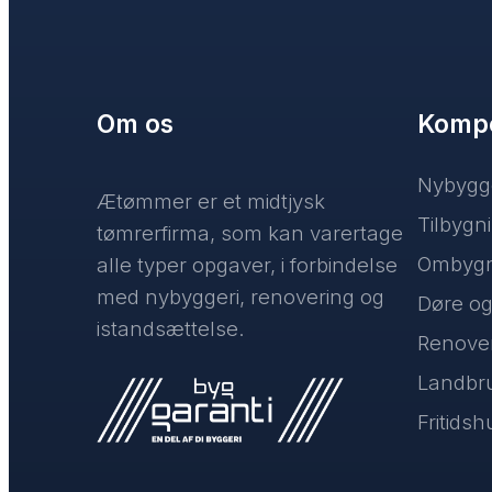
Om os
Komp
Nybygg
Ætømmer er et midtjysk
Tilbygn
tømrerfirma, som kan varertage
Ombygn
alle typer opgaver, i forbindelse
med nybyggeri, renovering og
Døre og
istandsættelse.
Renove
Landbr
Fritids