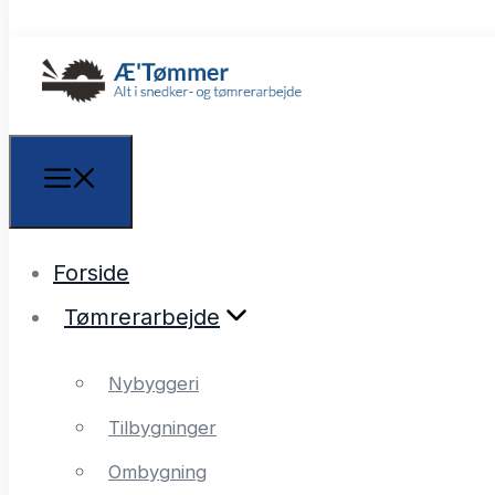
Forside
Tømrerarbejde
Nybyggeri
Tilbygninger
Ombygning